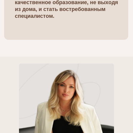
Востребованность
1
профессии
Современный ритм жизни
порождает множество
стрессов и кризисов, с
которыми людям сложно
справляться
самостоятельно.
Специалисты в области
семейной психологии
помогают находить
гармонию в отношениях,
разрешать конфликты и
преодолевать жизненные
трудности. Именно поэтому
спрос на профессиональных
психологов продолжает
расти.
Экологичность и
2