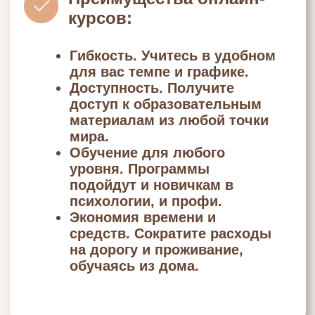
Если вы только начинаете свой путь в
психологию, важно выбрать курс,
который даст вам прочную базу знаний
и поможет определиться с дальнейшим
развитием в профессии. Институт Инны
Мирной предлагает курсы по
психологии для начинающих онлайн,
которые разработаны для тех, кто
делает первые шаги в этой сфере.
Программы содержат необходимую
теорию, которую вы сможете
использовать на практике. А также 20+
направлений работы психолога.
Здесь же можно найти онлайн курсы по
психологии с сертификатом о
прохождении обучения для
практикующих психологов. Эти
программы углубят ваши знания и
расширят инструментарий для работы с
клиентами.