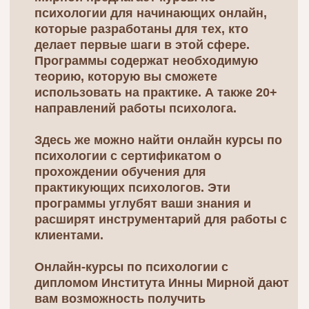
Институт семейной
психологии
Институт семейной психологии Инны
Мирной ー это команда опытных
преподавателей и практиков, которые
разработали программы,
соответствующие международным
образовательным стандартам. Обучение
сочетает теоретические основы и
практические навыки, которые вы
сможете сразу применять в работе.
ПОЧЕМУ СТОИТ
ВЫБРАТЬ ОБУЧЕНИЕ
В ИНСТИТУТЕ
СЕМЕЙНОЙ
ПСИХОЛОГИИ?