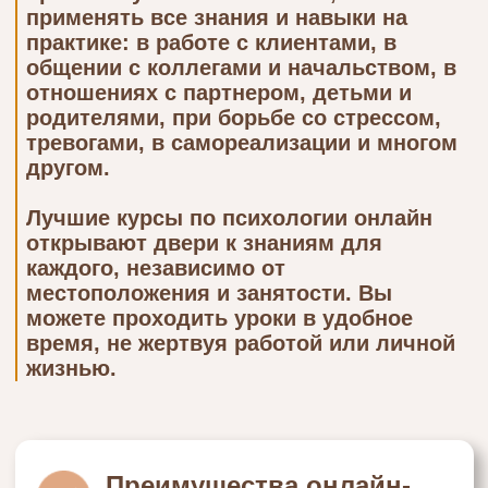
Как найти лучшие курсы
по психологии для
начинающих онлайн?
При выборе программы
обратите внимание на:
Репутацию учебного
заведения и квалификацию
преподавателей
Программу курса: какие
методы психологии
изучите, с какими
запросами научитесь
работать
Форматы и количество
часов практики
Наличие обратной связи от
наставников
Возможность пройти курсы по
психологии онлайн с
получением сертификата или
диплома