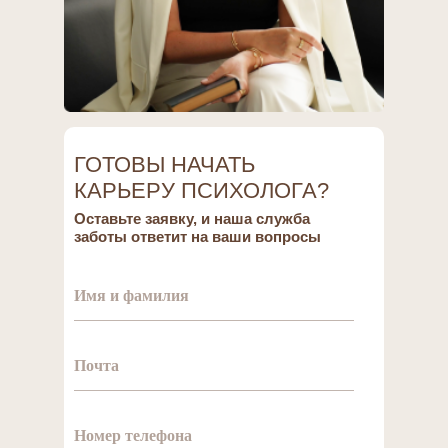
ценность профессии
Работа семейного психолога
ー это не только
профессиональная
деятельность, но и
возможность приносить
реальную пользу людям.
Психологи помогают
клиентам осознать и решить
ГОТОВЫ НАЧАТЬ
внутренние проблемы.
КАРЬЕРУ ПСИХОЛОГА?
Оставьте заявку, и наша служба
заботы ответит на ваши вопросы
Удобный формат
3
обучения и работы
Имя и фамилия
Московский институт
семейной психологии
предлагает удобный формат
Почта
дистанционного обучения.
Благодаря онлайн-
программам, доступ к
знаниям возможен из любой
точки мира. После
Номер телефона