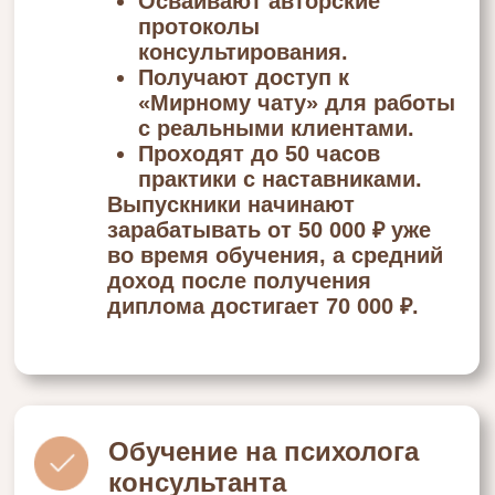
дипломом, вы получаете:
Диплом о
профессиональной
переподготовке
Сертификат Института с
подписью Инны Мирной
Документы позволяют
вступить в профессиональные
ассоциации и работать в
госучреждениях.
Карьерные перспективы
после обучения
Выпускники института:
Консультируют в частной
практике
Работают в HR-отделах
компаний
Сотрудничают с
образовательными центрами