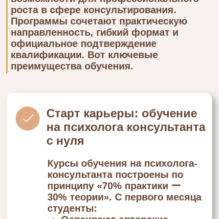
дистанционно
Программы обучения на
психолога консультанта
дистанционно обеспечивают:
Свободный график с
доступом к материалам 24/7
160 часов супервизии от
практикующих экспертов
Участие в онлайн-
сообществе с коллегами из
20 стран
Обучение длится 5-10 месяцев
ー этого достаточно для
уверенного старта в
профессии.
Диплом
государственного
образца + авторские
сертификаты
Выбирая обучение на
психолога консультанта с