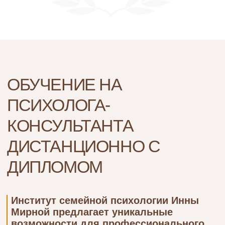
с нуля
Курсы обучения на психолога-
консультанта построены по
принципу «70% практики ー
30% теории». С первого месяца
студенты:
Осваивают авторские
протоколы
Такой подход дает выпускникам возможность 
консультирования.
и роста в профессии. Ученики получают эффект
Получают доступ к
«Мирному чату» для работы
для работы, доступ к «Мирному чату», где можн
с реальными клиентами.
Проходят до 50 часов
и зарабатывать уже во время обуч
практики с наставниками.
А также обучаются под руководством опытны
Выпускники начинают
зарабатывать от 50 000 ₽ уже
во время обучения, а средний
доход после получения
диплома достигает 70 000 ₽.
Обучение на психолога
консультанта