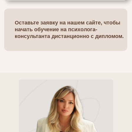
СЕМЕЙНОЙ
ПСИХОЛОГИИ?
Востребованность
1
профессии
Современный ритм жизни
порождает множество
стрессов и кризисов, с
которыми людям сложно
справляться
самостоятельно.
Специалисты в области
семейной психологии
помогают находить
гармонию в отношениях,
разрешать конфликты и
преодолевать жизненные
трудности. Именно поэтому
спрос на профессиональных
психологов продолжает
расти.