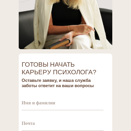
Экологичность и
2
ценность профессии
Работа семейного психолога
ー это не только
профессиональная
деятельность, но и
возможность приносить
реальную пользу людям.
Психологи помогают
клиентам осознать и решить
внутренние проблемы.
ГОТОВЫ НАЧАТЬ
КАРЬЕРУ ПСИХОЛОГА?
Оставьте заявку, и наша служба
заботы ответит на ваши вопросы
Удобный формат
3
обучения и работы
Имя и фамилия
Московский институт
семейной психологии
предлагает удобный формат
дистанционного обучения.
Почта
Благодаря онлайн-
программам, доступ к