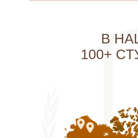
Такой подход дает
Ученики получают эф
можно н
А такж