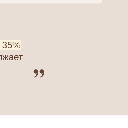
 35%
лжает
%