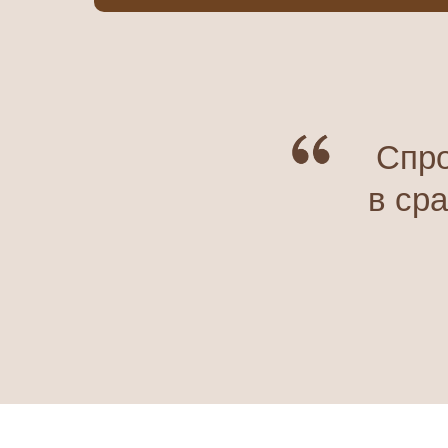
Спро
в ср