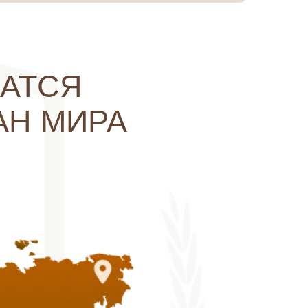
и роста в профессии.
 к «Мирному чату», где
 обучения.
тавников.