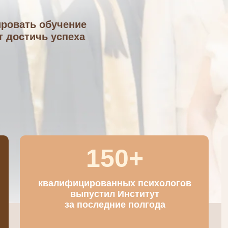
ировать обучение
т достичь успеха
150+
квалифицированных психологов
выпустил Институт
за последние полгода