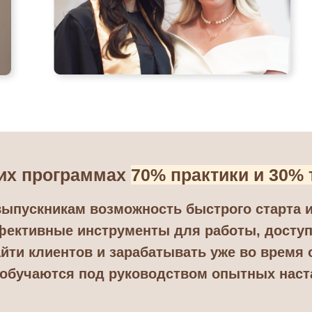
их программах
70% практики и 30% 
выпускникам возможность быстрого старта и
М ИНСТИТУТЕ УЧАТС
ективные инструменты для работы, доступ 
ЕНТОВ ИЗ 20 СТРАН М
йти клиентов и зарабатывать уже во время 
 обучаются под руководством опытных наст