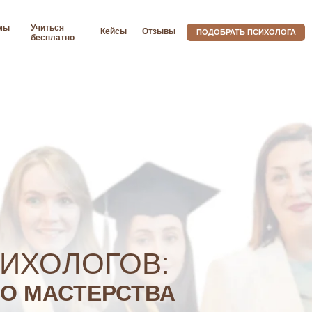
мы
Учиться
Кейсы
Отзывы
ПОДОБРАТЬ ПСИХОЛОГА
бесплатно
Бесплатная консультация психолога
3 супервизии
Психолог-практик
Предобучение
Стоп развод
СИХОЛОГОВ:
О МАСТЕРСТВА