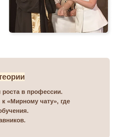
теории
 роста в профессии.
Я
к «Мирному чату», где
ИРА
обучения.
авников.