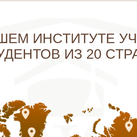
 выпускникам возможность быстрого старта 
В наших программах
фективные инструменты для работы, доступ
айти клиентов и зарабатывать уже во время
70% практики и 30% теории
е обучаются под руководством опытных нас