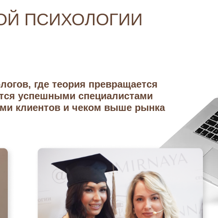
ОЙ ПСИХОЛОГИИ
с на психологов поднялся
на
в сравнении с 2023 годом
логов, где теория превращается
и продолжает расти
вятся успешными специалистами
ми клиентов и чеком выше рынка
из года в год на 20-30%
В НАШЕМ
НСТИТУТЕ УЧАТСЯ
100+ СТУДЕНТОВ
З 20 СТРАН МИРА