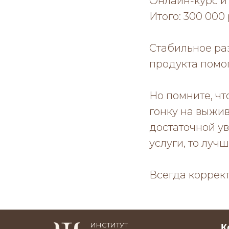
Онлайн-курс и 
Итого: 300 000
Стабильное ра
продукта помог
Но помните, чт
гонку на выжив
достаточной у
услуги, то луч
Всегда коррект
ИНСТИТУТ
К