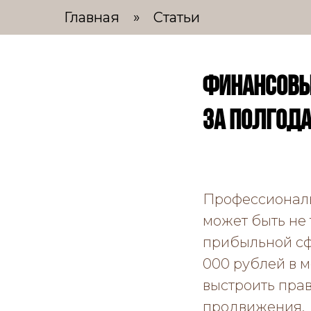
Главная
»
Статьи
Финансовый
за полгод
Профессиональ
может быть не 
прибыльной сф
000 рублей в м
выстроить пра
продвижения.