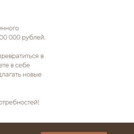
енного
00 000 рублей.
превратиться в
ете в себе
длагать новые
потребностей!