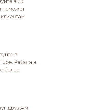
уйте в их
 и поможет
м клиентам
вуйте в
Tube. Работа в
ас более
уг друзьям