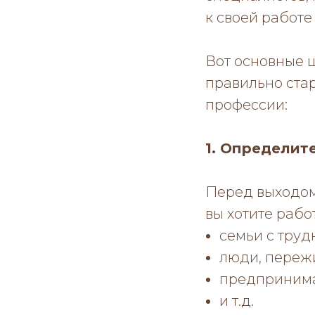
к своей работе
Вот основные ш
правильно стар
профессии:
1. Определит
Перед выходом 
вы хотите работ
семьи с труд
люди, переж
предпринима
и т.д.