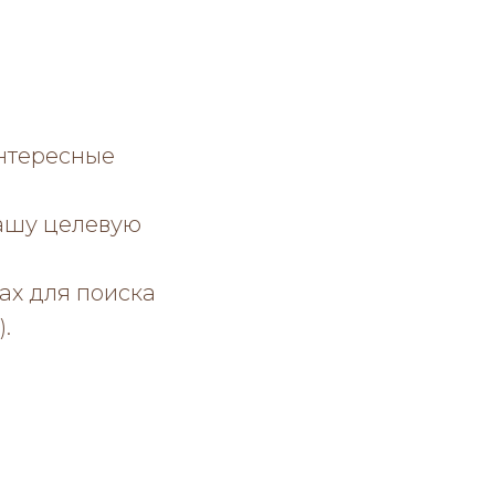
интересные
вашу целевую
ах для поиска
).