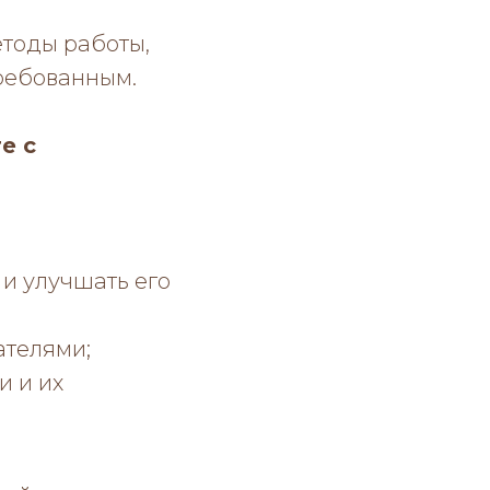
етоды работы,
требованным.
е с
и улучшать его
ателями;
и и их