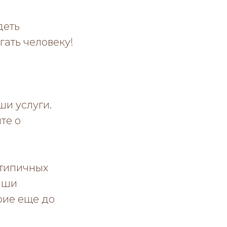
деть
ать человеку!
ши услуги.
те о
 типичных
аши
рие еще до