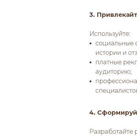
3. Привлекай
Используйте:
социальные с
истории и от
платные рекл
аудиторию;
профессионал
специалисто
4. Сформиру
Разработайте 