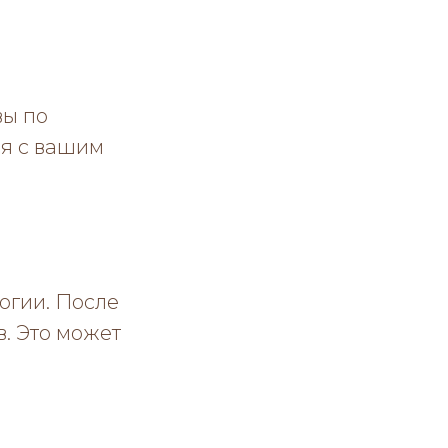
вы по
ся с вашим
огии. После
в. Это может