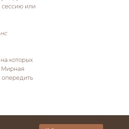
 сессию или
анс
, на которых
а Мирная
ы опередить