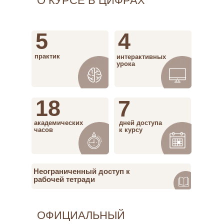
О КУРСЕ В ЦИФРАХ
5
4
практик
интерактивных
урока
18
7
академических
дней доступа
часов
к курсу
Неограниченный доступ к
рабочей тетради
ОФИЦИАЛЬНЫЙ