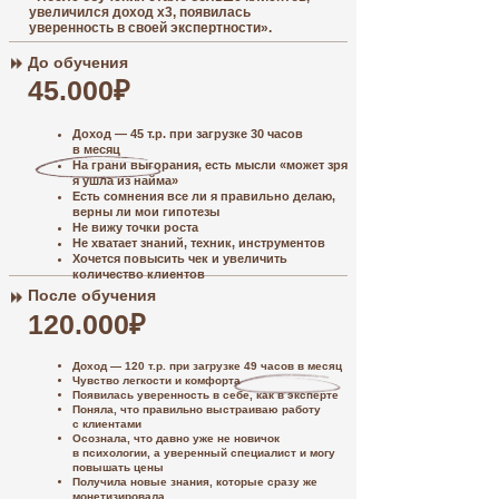
увеличился доход х3, появилась
уверенность в своей экспертности».
До обучения
45.000₽
Доход — 45 т.р. при загрузке 30 часов
в месяц
На грани выгорания, есть мысли «может зря
Про
я ушла из найма»
Есть сомнения все ли я правильно делаю,
верны ли мои гипотезы
Ч
Не вижу точки роста
Не хватает знаний, техник, инструментов
о
Хочется повысить чек и увеличить
количество клиентов
После обучения
Д
120.000₽
0
Доход — 120 т.р. при загрузке 49 часов в месяц
Чувство легкости и комфорта
Появилась уверенность в себе, как в эксперте
Поняла, что правильно выстраиваю работу
с клиентами
Осознала, что давно уже не новичок
в психологии, а уверенный специалист и могу
повышать цены
Получила новые знания, которые сразу же
монетизировала