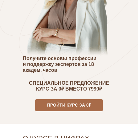
Получите основы профессии
и поддержку экспертов за 18
академ. часов
В документе будет указано, что вы
прошли
СПЕЦИАЛЬНОЕ ПРЕДЛОЖЕНИЕ
обучение на 18 ак.часов
КУРС ЗА 0₽ ВМЕСТО
7990₽
Сертификат лично подписывается
основателем Института семейной
психологии Инной Мирной
ПРОЙТИ КУРС ЗА 0₽