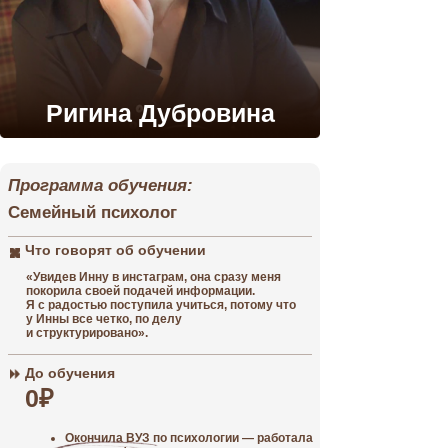
Программа
Что гов
Ригина Дубровина
обучен
Программа обучения:
До обу
Семейный психолог
30.00
Что говорят об обучении
«Увидев Инну в инстаграм, она сразу меня
покорила своей подачей информации.
Я с радостью поступила учиться, потому что
у Инны все четко, по делу
и структурировано».
После 
До обучения
60.00
0₽
Окончила ВУЗ по психологии — работала