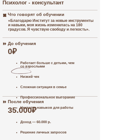
Психолог - консультант
До обу
Что говорят об обучении
«Благодарю Институт за новые инструменты
и навыки, моя жизнь изменилась на 180
градусов. Я чувствую свободу и легкость».
До обучения
0₽
После 
Работает больше с детьми, чем
со взрослыми
Низкий чек
Сложная ситуация в семье
Профессиональное выгорание
После обучения
35.000₽
Нехватка навыков для работы
Доход — 60.000 р.
Решение личных запросов