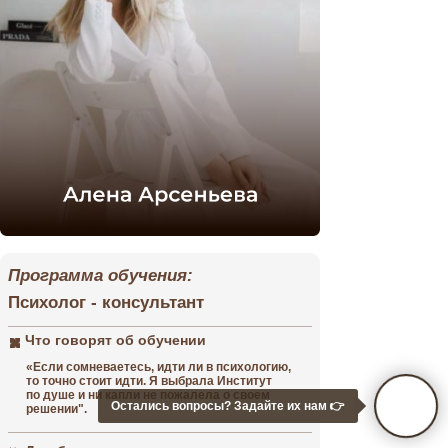
Программа
Что гов
обучен
Программа обучения:
Психолог - консультант
До обу
Что говорят об обучении
«Если сомневаетесь, идти ли в психологию,
то точно стоит идти. Я выбрала Институт
по душе и ни капли не пожалела о своем
Остались вопросы? Задайте их нам 👉
решении".