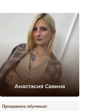
Программа
Что гов
обучен
Программа обучения: