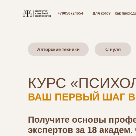
+79050724654
Для кого?
Как проход
Авторские техники
С нуля
КУРС «ПСИХО
ВАШ ПЕРВЫЙ ШАГ В
Получите основы профе
экспертов за 18 академ.