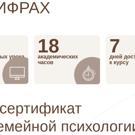
ЦИФРАХ
18
7
ых урока
академических
дней дос
часов
к курсу
сертификат
семейной психологи