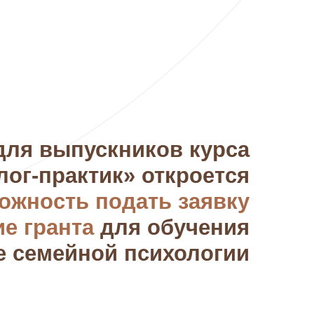
для выпускников курса
лог-практик» откроется
ожность подать заявку
ие гранта
для обучения
навыки, с
е семейной психологии
тивно вести
зарабатывать