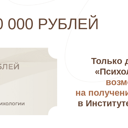
0 000 РУБЛЕЙ
Только 
«Психо
возм
на получен
Обновите свои знания и 
в Институт
которыми начнете эффек
клиентов «в долгую» и 
на любимом деле.