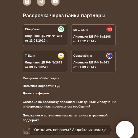
Рассрочка через банки-партнеры
Сбербанк
МТС Банк
Лицензия ЦБ РФ
№1481
Лицензия ЦБ РФ
№
2268
от 11.08.2015 г.
от 17.12.2014 г.
Т-Банк
Совкомбанк
Лицензия ЦБ РФ
№
2673
Лицензия ЦБ РФ
№
963
от 09.07.2024 г.
от 01.09.2014 г.
Сведения об Институте
Политика обработки ПДн
Договор оферты
Согласие на обработку персональных данных и получение
информационных и рекламных сообщений
Положение о вступительных испытаниях и грантовой
поддержке
2026© ИНСТИТУТ СЕМЕЙНОЙ
Остались вопросы? Задайте их нам 👉
ПСИХОЛОГИИ ИННЫ МИРНОЙ